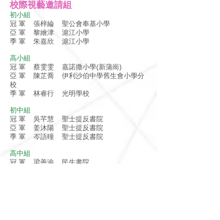
校際視藝邀請組
初小組
冠 軍 張梓綸 聖公會奉基小學
亞 軍 黎繪津 滬江小學
季 軍 朱嘉欣 滬江小學
高小組
冠 軍 蔡雯雯 嘉諾撒小學(新蒲崗)
亞 軍 陳芷喬 伊利沙伯中學舊生會小學分
校
季 軍 林睿行 光明學校
初中組
冠 軍 吳芊慧 聖士提反書院
亞 軍 姜沐陽 聖士提反書院
季 軍 岑語曈 聖士提反書院
高中組
冠 軍 梁善渝 民生書院
亞 軍 鄧迦文 香港紅卍字會大埔卍慈中學
季 軍 胡凱嵐 民生書院