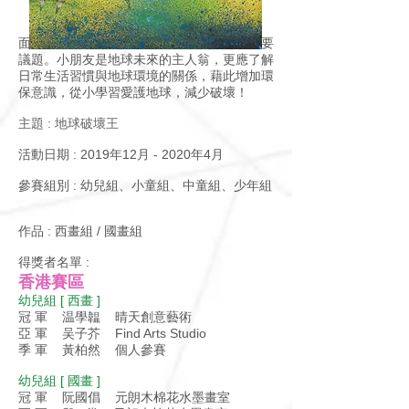
面對環境破壞日益嚴重，環保成為社會的重要
議題。小朋友是地球未來的主人翁，更應了解
日常生活習慣與地球環境的關係，藉此增加環
保意識，從小學習愛護地球，減少破壞！
主題 : 地球破壞王
活動日期 : 2019年12月 - 2020年4月
參賽組別 : 幼兒組、小童組、中童組、少年組
作品 : 西畫組 / 國畫組
得獎者名單 :
香港賽區
幼兒組 [ 西畫 ]
冠 軍 温學韞 晴天創意藝術
亞 軍 吴子芥 Find Arts Studio
季 軍 黃柏然 個人參賽
幼兒組 [ 國畫 ]
冠 軍 阮國倡 元朗木棉花水墨畫室