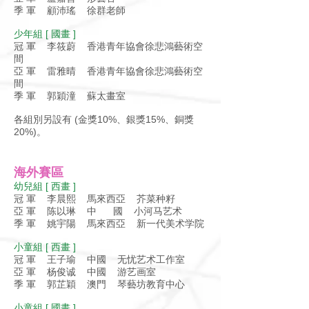
季 軍 顧沛瑤 徐群老師
少年組 [ 國畫 ]
冠 軍 李筱蔚 香港青年協會徐悲鴻藝術空
間
亞 軍 雷雅晴 香港青年協會徐悲鴻藝術空
間
季 軍 郭穎潼 蘇太畫室
各組別另設有 (金獎10%、銀獎15%、銅獎
20%)。
海外賽區
幼兒組 [ 西畫 ]
冠 軍 李晨熙 馬來西亞 芥菜种籽
亞 軍 陈以琳 中 國 小河马艺术
季 軍 姚宇陽 馬來西亞 新一代美术学院
小童組 [ 西畫 ]
冠 軍 王子瑜 中國 无忧艺术工作室
亞 軍 杨俊诚 中國 游艺画室
季 軍 郭芷穎 澳門 琴藝坊教育中心
小童組 [ 國畫 ]