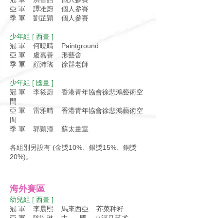
亞 軍 譚雅蔚 個人參賽
季 軍 劉芷穎 個人參賽
少年組 [ 西畫 ]
冠 軍 何曉晴 Paintground
亞 軍 盧嘉善 形藝舍
季 軍 顧沛瑤 徐群老師
少年組 [ 國畫 ]
冠 軍 李筱蔚 香港青年協會徐悲鴻藝術空
間
亞 軍 雷雅晴 香港青年協會徐悲鴻藝術空
間
季 軍 郭穎潼 蘇太畫室
各組別另設有 (金獎10%、銀獎15%、銅獎
20%)。
海外賽區
幼兒組 [ 西畫 ]
冠 軍 李晨熙 馬來西亞 芥菜种籽