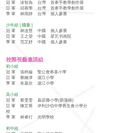
冠 軍 涂智為 台灣 首牽手教學創作屋
亞 軍 邱宥學 台灣 首牽手教學創作屋
季 軍 林雨靜 台灣 個人參賽
少年組 [ 國畫 ]
冠 軍 林连慧 中國 個人參賽
亞 軍 王之望 中國 星艺书画院
季 軍 范芷妤 中國 個人參賽
校際視藝邀請組
初小組
冠 軍 張梓綸 聖公會奉基小學
亞 軍 黎繪津 滬江小學
季 軍 朱嘉欣 滬江小學
高小組
冠 軍 蔡雯雯 嘉諾撒小學(新蒲崗)
亞 軍 陳芷喬 伊利沙伯中學舊生會小學分
校
季 軍 林睿行 光明學校
初中組