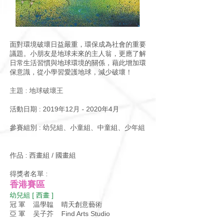
面對環境破壞日益嚴重，環保成為社會的重要
議題。小朋友是地球未來的主人翁，更應了解
日常生活習慣與地球環境的關係，藉此增加環
保意識，從小學習愛護地球，減少破壞！
主題 : 地球破壞王
活動日期 : 2019年12月 - 2020年4月
參賽組別 : 幼兒組、小童組、中童組、少年組
作品 : 西畫組 / 國畫組
得獎者名單 :
香港賽區
幼兒組 [ 西畫 ]
冠 軍 温學韞 晴天創意藝術
亞 軍 吴子芥 Find Arts Studio