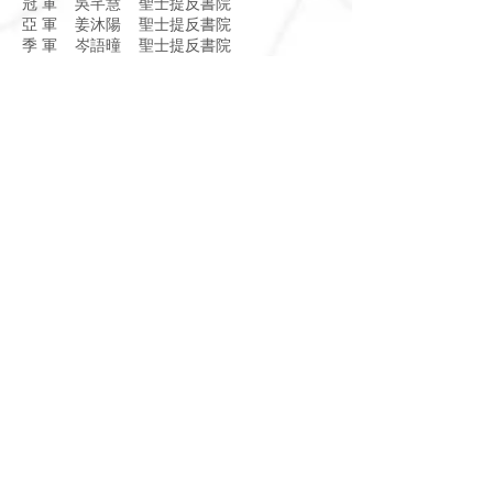
冠 軍 吳芊慧 聖士提反書院
亞 軍 姜沐陽 聖士提反書院
季 軍 岑語曈 聖士提反書院
高中組
冠 軍 梁善渝 民生書院
亞 軍 鄧迦文 香港紅卍字會大埔卍慈中學
季 軍 胡凱嵐 民生書院