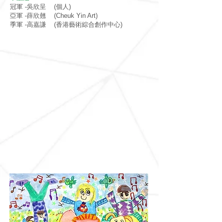
冠軍 -吳欣呈 (個人)
亞軍 -薛欣翹 (Cheuk Yin Art)
季軍 -高嘉謙 (香港藝術綜合創作中心)