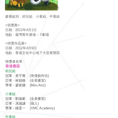
活動日期 : 2011年11月 - 2012年4月
參賽組別 : 幼兒組、小童組、中童組
<頒獎典>
日期 : 2012年4月1日
地點 : 柴灣青年廣場 – Y劇場
<得獎作品展>
日期 : 2012年4月9日
地點 : 香港文化中心地下大堂展覽區
得獎者名單 :
香港賽區
幼兒組
冠軍 - 黃宇蕎 (奇傑創作坊)
亞軍 - 林穎鋒 (全美畫室)
季軍 - 廖家聰 (Miro Artz)
小童組
冠軍 - 劉珈蘅 (全美畫室)
亞軍 - 馮珈謙 (個人)
季軍 - 鍾柔一 (VMC Academy)
中童組