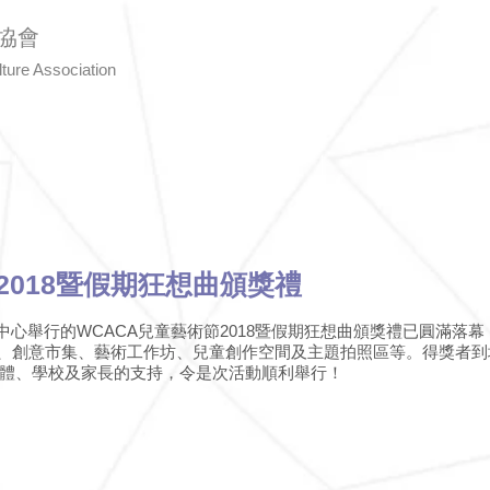
協會
ture Associatio
n
繪畫大獎賽
書法比賽
活動花絮
2018暨假期狂想曲頒獎禮
貿中心舉行的WCACA兒童藝術節2018暨假期狂想曲頒獎禮已圓滿落幕
獎禮、創意市集、藝術工作坊、兒童創作空間及主題拍照區等。得獎者
體、學校及家長的支持，令是次活動順利舉行！