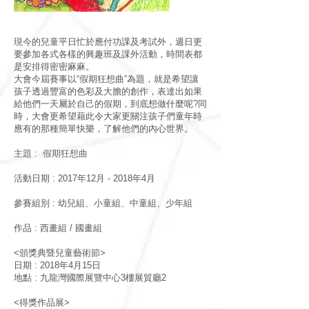
現今的兒童平日忙於應付功課及考試外，週日更
要參加各式各樣的興趣班及課外活動，時間表都
是安排得密密麻麻。
大會今屆賽事以“假期狂想曲”為題，就是希望讓
孩子透過豐富的色彩及大膽的創作，表達出如果
給他們一天屬於自己的假期，到底想做什麼呢?同
時，大會更希望藉此令大家更關注孩子們童年時
應有的那種簡單快樂，了解他們的內心世界。
主題 : 假期狂想曲
活動日期 : 2017年12月 - 2018年4月
參賽組別 : 幼兒組、小童組、中童組、少年組
作品 : 西畫組 / 國畫組
<頒獎典暨兒童藝術節>
日期 : 2018年4月15日
地點 : 九龍灣國際展覽中心3樓展貿廳2
<得獎作品展>