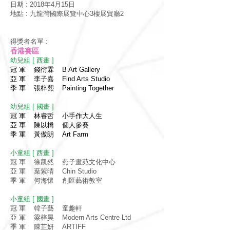
日期 : 2018
年4月15
日
地點 : 九龍灣國際展覽中心3
樓展貿廳2
得獎者名單 :
香港賽區
幼兒組 [ 西畫 ]
冠 軍 錢衍霖 B Art Gallery
亞 軍 李子嘉 Find Arts Studio
季 軍 張梓熙 Painting Together
幼兒組 [ 國畫 ]
冠 軍 林睿哲 小手作大人生
亞 軍 陳以橋 個人參賽
季 軍 黃傲朗 Art Farm
小童組 [ 西畫 ]
冠 軍 徐凱然 燕子畫苑文化中心
亞 軍 葉紫晴 Chin Studio
季 軍 何海懷 創匯藝術教室
小童組 [ 國畫 ]
冠 軍 韓子藝 童趣軒
亞 軍 梁梓昊 Modern Arts Centre Ltd
季 軍 陳芷妍 ARTIFF