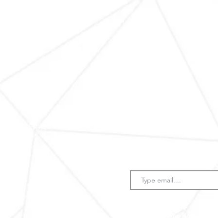
賽
書法比賽
活動花絮
藝術連結
聯絡我們
​訂閱比賽最新消
lture Association
必
地區 Regions
*
填
香港 Hong Kong