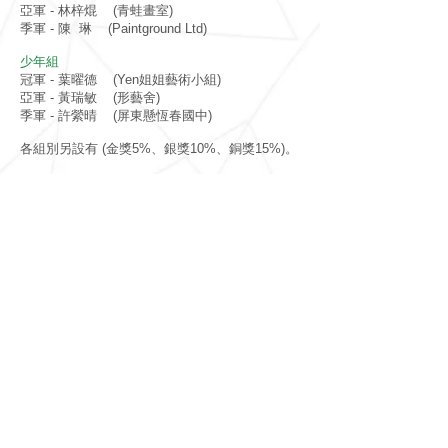
亞軍 - 林梓焜 (青蛙畫室)
季軍 - 陳 琳 (Paintground Ltd)
少年組
冠軍 - 葉曜德 (Yen姐姐藝術小組)
亞軍 - 黃瑞敏 (形藝舍)
季軍 - 許縈晴 (屏東懸恆春國中)
各組別另設有 (金獎5%、銀獎10%、銅獎15%)。
​訂閱比賽最新消息
必
地區 Regions
*
填
香港 Hong Kong
海外 Oversea
訂閱