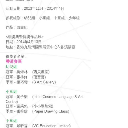
活動日期 : 2013年11月 - 2014年4月
參賽組別 : 幼兒組、小童組、中童組、少年組
作品 : 西畫組
<頒獎典暨得獎作品展>
日期 : 2014年4月13日
地點 : 香港九龍灣國際展貿中心3樓-演講廳
得獎者名單 :
香港賽區
幼兒組
冠軍 - 吳焯林 (西貝畫室)
亞軍 - 張梓鋒 (優贊薈)
季軍 - 楊巧瑩 (B Art Gallery)
小童組
冠軍 - 黃子樂 (Little Cosmos Language & Art
Centre)
亞軍 - 蒙采悠 (小小畢加索)
季軍 - 張梓鍵 (Paper Drawing Class)
中童組
冠軍 - 戴昕霖 (VC Education Limited)