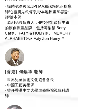
- 禪繞認證教師/JPHAA和諧粉彩正指導
師/心靈拼貼®指導員/本地插畫師/設計
師/繪本師
- 原創品牌負責人，先後推出多個主題
的原創插畫品牌，包括啤梨貓 Berry
Cat® 、FATY & HOMY® 、 MEMORY
ALPHABET®及 Faty Zen Homy™
[香港] 何錫祥 老師
​- 世界兒童藝術文化協會會長
​- 中國工藝美術師
- 曾任香港中文大學進修學院視藝科講
師