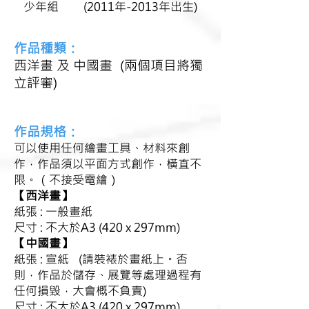
少年組 (2011年-2013年出生)
作品種類：
西洋畫 及 中國畫 (兩個項目將獨
立評審)
作品規格：
可以使用任何繪畫工具、材料來創
作，作品須以平面方式創作，橫直不
限。（不接受電繪）
【西洋畫】
紙張 : 一般畫紙
尺寸 : 不
大於A3 (420 x 297mm)
【中國畫】
紙張 : 宣紙
(請裝裱於畫紙上。否
則，作品於儲存、展覽等處理過程有
任何損毀，大會概不負責)
尺寸 : 不大於A3 (420 x 297mm)