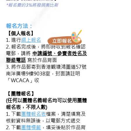
​*報名費的3%將撥捐奧比斯
報名方法：
【個人報名】
1.
進行
網上報
名
2. 報名完成後，
將即時收到報名確認
電郵，請將
申請編號、參賽者姓名及
聯絡電話
寫於作品背面
3. 將作品郵寄到香港
觀塘鴻圖道57號
南洋廣場9樓903B室
，
封面請註明
「WCACA」收
【團體報名】
(任何以團體名義報名均可以使用團體
報名表，不限人數)
1. 下載
團體報名表
檔案，清楚填寫及
核對資料無誤後，以電郵方式遞交
2. 下載
團體標籤
，填妥後貼於作品背