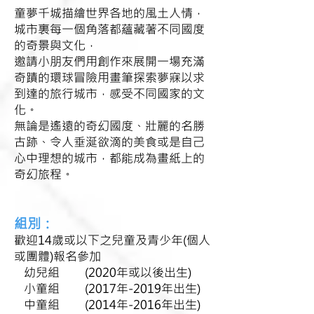
童夢千城描繪世界各地的風土人情，
城市裏每一個角落都蘊藏著不同國度
的奇景與文化，
邀請小朋友們用創作來展開一場充滿
奇蹟的環球冒險用畫筆探索夢寐以求
到達的旅行城市，感受不同國家的文
化。
無論是遙遠的奇幻國度、壯麗的名勝
古跡、令人垂涎欲滴的美食或是自己
心中理想的城市，都能成為畫紙上的
奇幻旅程。
組別：
歡迎14歲或以下之兒童及青少年(個人
或團體)報名參加
幼兒組 (2020年
或以後出生)
小童組 (2017年-2019年出生)
中童組 (2014年-2016年出生)