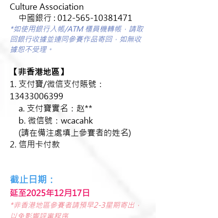
Culture Association
中國銀行 : 012-565-10381471
*如使用銀行入帳/ATM 櫃員機轉帳，請取
回銀行收據並連同參賽作品寄回，如無收
據恕不受理。
【非香港地區】
1. 支付寶/微信支付賬號：
13433006399
a. 支付寶實名：赵**
b. 微信號：wcacahk
(請在備注處填上參賽者的姓名)
2. 信用卡付款
截止日期：
延至2025年12月17日
*非香港地區參賽者請預早2-3星期寄出，
以免影響評審程序